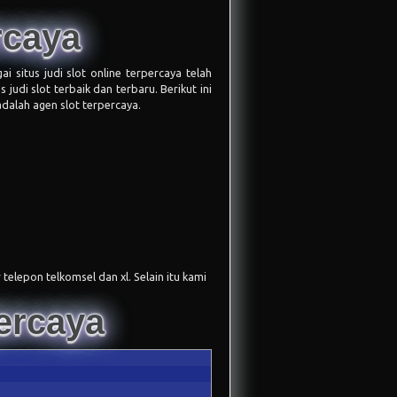
rcaya
gai
situs judi slot online terpercaya
telah
udi slot terbaik dan terbaru. Berikut ini
adalah agen slot terpercaya.
lepon telkomsel dan xl. Selain itu kami
ercaya