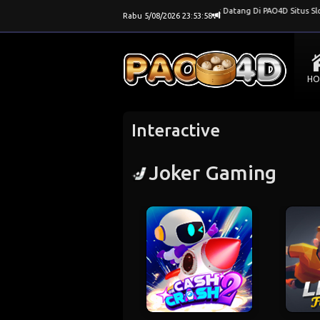
Selamat Datang Di PAO4D Situs Slot Dan To
Rabu 5/08/2026 23:54:00
HO
Interactive
Joker Gaming