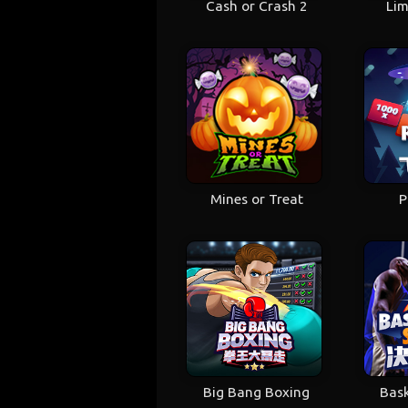
Cash or Crash 2
Lim
Mines or Treat
P
Big Bang Boxing
Bask