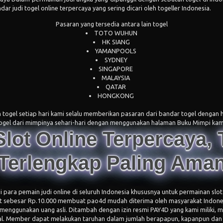
dar judi togel online terpercaya yang sering dicari oleh togeller Indonesia.
Pasaran yang tersedia antara lain togel
TOTO WUHUN
HK SIANG
YAMANPOOLS
SYDNEY
o Mania Bingo
SINGAPORE
MALAYSIA
QATAR
HONGKONG
togel setiap hari kami selalu memberikan pasaran dari bandar togel dengan
gel dari mimpinya sehari-hari dengan menggunakan halaman Buku Mimpi kam
Slot Online Terpercaya,
Terlengkap Paling Ama
 para pemain judi online di seluruh Indonesia khususnya untuk permainan slot
t sebesar Rp.10.000 membuat pao4d mudah diterima oleh masyarakat Indone
 menggunakan uang asli. Ditambah dengan izin resmi PAY4D yang kami miliki,
onal. Member dapat melakukan taruhan dalam jumlah berapapun, kapanpun dan