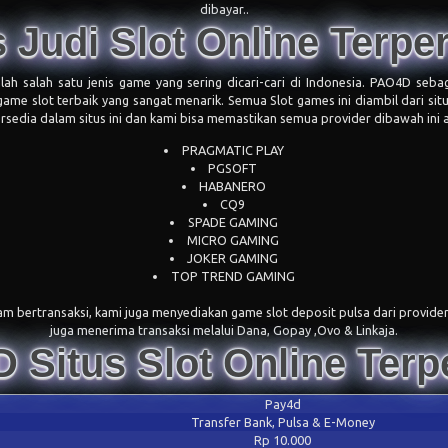
dibayar..
s Judi Slot Online Terpe
alah salah satu jenis game yang sering dicari-cari di Indonesia. PAO4D seba
 slot terbaik yang sangat menarik. Semua Slot games ini diambil dari situs j
tersedia dalam situs ini dan kami bisa memastikan semua provider dibawah ini 
PRAGMATIC PLAY
PGSOFT
HABANERO
CQ9
SPADE GAMING
MICRO GAMING
JOKER GAMING
TOP TREND GAMING
rtransaksi, kami juga menyediakan game slot deposit pulsa dari provider te
juga menerima transaksi melalui Dana, Gopay ,Ovo & Linkaja.
 Situs Slot Online Terp
Pay4d
Transfer Bank, Pulsa & E-Money
Rp 10.000