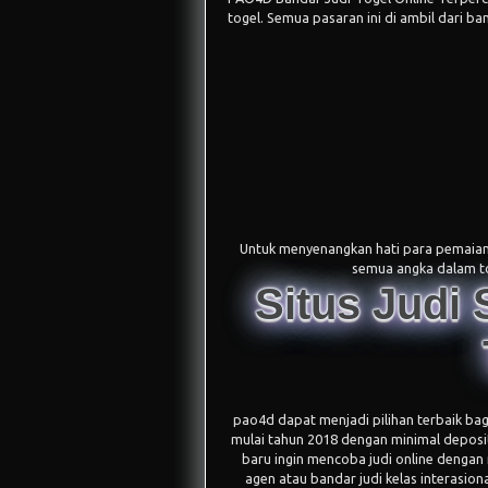
togel. Semua pasaran ini di ambil dari ban
Neptune Treasure
Crypt
Bingo
Untuk menyenangkan hati para pemaian 
semua angka dalam to
Situs Judi 
pao4d dapat menjadi pilihan terbaik bagi
mulai tahun 2018 dengan minimal deposi
baru ingin mencoba judi online dengan
agen atau bandar judi kelas interasi