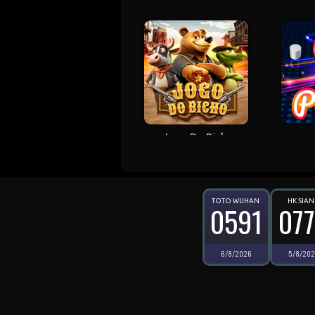
Jogo Do Bicho
TOTO WUHAN
HK SIA
0591
07
6/8/2026
5/8/20
Cash Or Crash