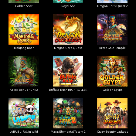
Golden Shot
Royal Ace
Dragon Chi's Quest 2
Mahjong Roar
Dragon Chi’s Quest
Aztec Gold Temple
Aztec: Bonus Hunt 2
Buffalo Rush HIGHROLLER
Golden Egypt
LABUBU: Fall in Wild
Maya: Elemental Totem 2
Crazy Bounty: Jackpot