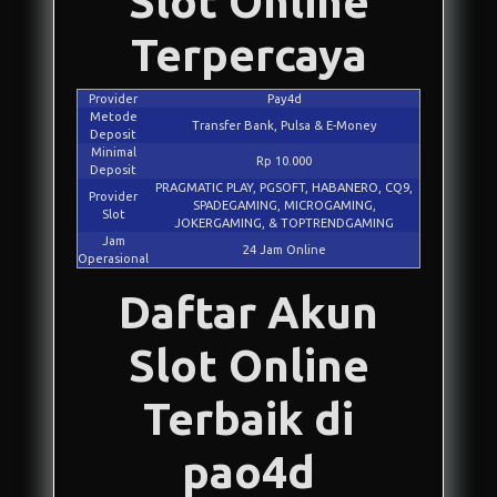
Slot Online
Terpercaya
Provider
Pay4d
Metode
Transfer Bank, Pulsa & E-Money
Deposit
Minimal
Rp 10.000
Deposit
PRAGMATIC PLAY, PGSOFT, HABANERO, CQ9,
Provider
SPADEGAMING, MICROGAMING,
Slot
JOKERGAMING, & TOPTRENDGAMING
Jam
24 Jam Online
Operasional
Daftar Akun
Slot Online
Terbaik di
pao4d