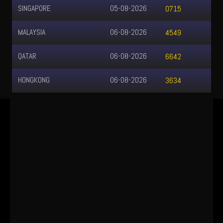
SINGAPORE
05-08-2026
0715
MALAYSIA
06-08-2026
4549
QATAR
06-08-2026
6642
HONGKONG
06-08-2026
3634