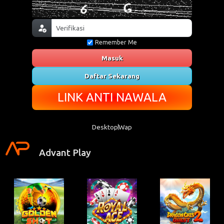
Remember Me
Masuk
Daftar Sekarang
LINK ANTI NAWALA
Desktop
Wap
Advant Play