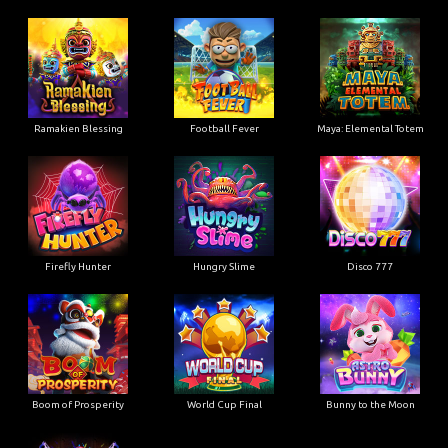
Ramakien Blessing
Football Fever
Maya: Elemental Totem
Firefly Hunter
Hungry Slime
Disco 777
Boom of Prosperity
World Cup Final
Bunny to the Moon